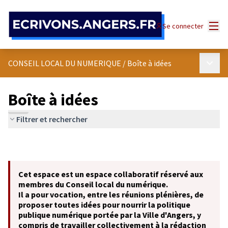
Panneau de gestion des cookies
Menu
Se connecter
Menu p
CONSEIL LOCAL DU NUMERIQUE
/
Boîte à idées
Boîte à idées
Filtrer et rechercher
Cet espace est un espace collaboratif réservé aux
membres du Conseil local du numérique.
Il a pour vocation, entre les réunions plénières, de
proposer toutes idées pour nourrir la politique
publique numérique portée par la Ville d'Angers, y
compris de travailler collectivement à la rédaction