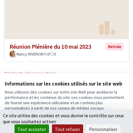
Réunion Plénière du 10 mai 2023
Retirée
Nancy RIVERON
0
0
Voir toutes les propositions
Informations sur les cookies utilisés sur le site web
Nous utilisons des cookies sur notre site Web pour améliorer la
Conditions d'utilisation
performance et les contenus du site. Les cookies nous permettent
Paramètres des cookies
de fournir une expérience utilisateur et un contenu plus
Ecrivons Angers sur X
Ecrivons Angers sur Facebook
personnalisés à partir de nos canaux de médias sociaux.
(Lien externe)
(Lien externe)
Ce site utilise des cookies et vous donne le contrôle sur ceux
Tout accepter
que vous souhaitez activer
Accepter seulement les cookies essentiels
Tout accepter
Tout refuser
Personnaliser
Licence Cre
(Lien extern