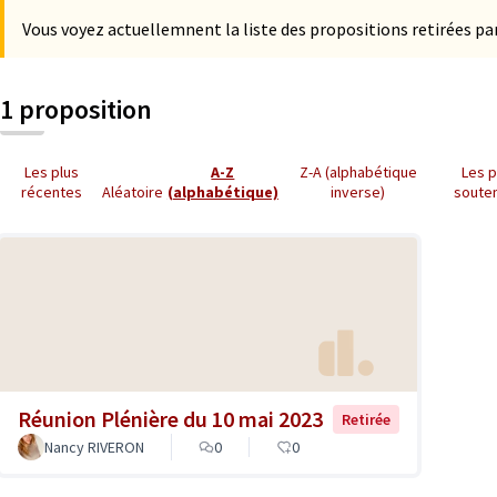
Vous voyez actuellemnent la liste des propositions retirées par
1 proposition
Les plus
A-Z
Z-A (alphabétique
Les p
récentes
Aléatoire
(alphabétique)
inverse)
soute
Réunion Plénière du 10 mai 2023
Retirée
Nancy RIVERON
0
0