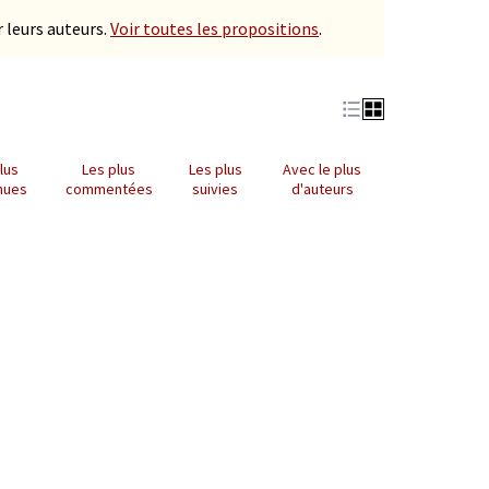
 leurs auteurs.
Voir toutes les propositions
.
lus
Les plus
Les plus
Avec le plus
nues
commentées
suivies
d'auteurs